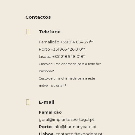
Contactos
Telefone
Famalicão
+351 914 834 271
**
Porto
+351 965 426 010
**
Lisboa
+351 218 948 018
*
Custo de uma chamada para a rede fixa
nacional*
Custo de uma chamada para a rede
móvel nacional**
E-mail
Famalicão
:
geral@implantesportugal.pt
Porto
:
info@harmonycare.pt
Lisboa
:
contacto@expodent.pt