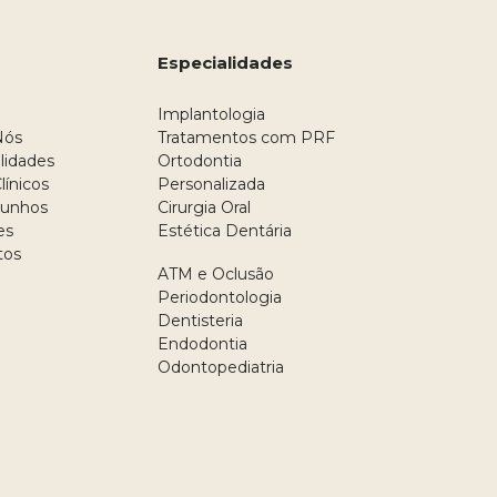
Especialidades
Implantologia
Nós
Tratamentos com PRF
lidades
Ortodontia
línicos
Personalizada
unhos
Cirurgia Oral
es
Estética Dentária
tos
ATM e Oclusão
Periodontologia
Dentisteria
Endodontia
Odontopediatria