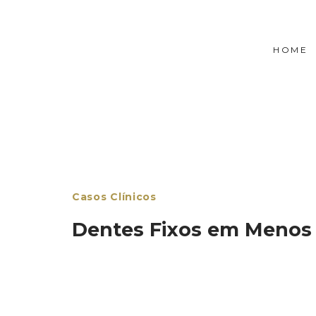
Skip
Skip
links
to
primary
HOME
navigation
Skip
to
content
Casos Clínicos
Dentes Fixos em Menos 