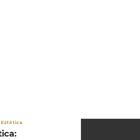
 Estética
ica: