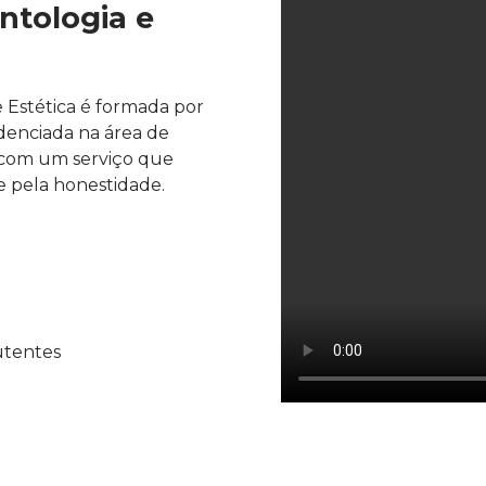
ntologia e
e Estética é formada por
denciada na área de
a, com um serviço que
 e pela honestidade.
utentes